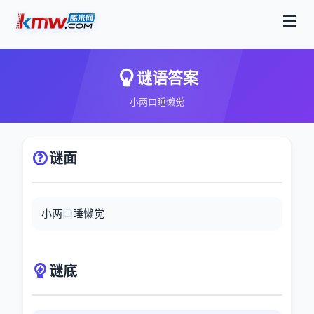
谜语答案
小两口睡懒觉
谜面
小两口睡懒觉
谜底