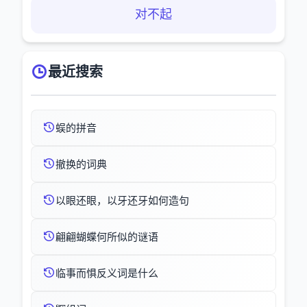
对不起
最近搜索
蜈的拼音
撤换的词典
以眼还眼，以牙还牙如何造句
翩翩蝴蝶何所似的谜语
临事而惧反义词是什么