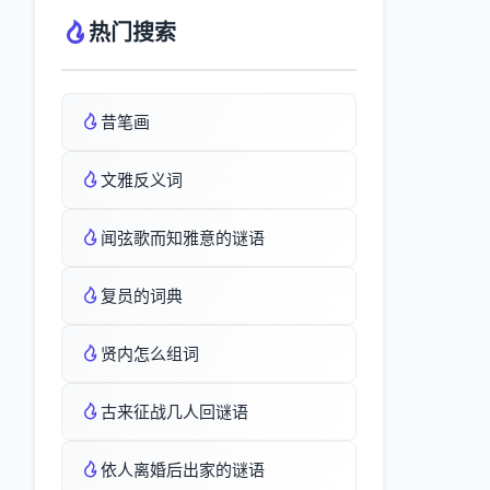
热门搜索
昔笔画
文雅反义词
闻弦歌而知雅意的谜语
复员的词典
贤内怎么组词
古来征战几人回谜语
依人离婚后出家的谜语