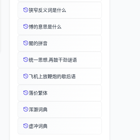
狭窄反义词是什么
愽的意思是什么
閽的拼音
统一思想,再鼓干劲谜语
飞机上放鞭炮的歇后语
落价繁体
浑灏词典
虚冲词典