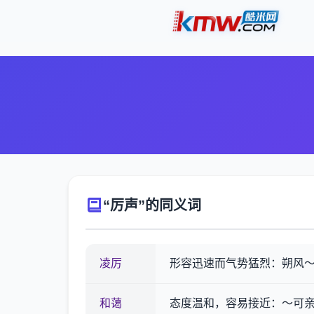
“厉声”的同义词
凌厉
形容迅速而气势猛烈：朔风
和蔼
态度温和，容易接近：～可