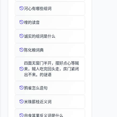
河心有哪些组词
喹的读音
诚实的组词是什么
陈化粮词典
四面无窗门半开，摆好点心等贼
来，贼人吃完回头走，房门紧闭
出不来。的谜语
鸦雀怎么造句
米珠薪桂近义词
自食其果反义词是什么