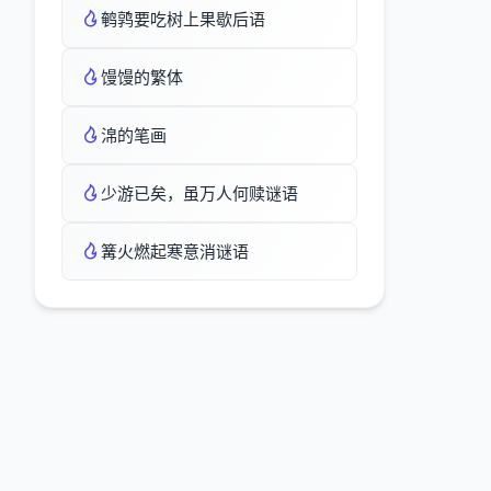
鹌鹑要吃树上果歇后语
馒馒的繁体
淿的笔画
少游已矣，虽万人何赎谜语
篝火燃起寒意消谜语