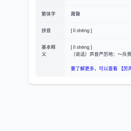
繁体字
厲聲
拼音
[ lì shēng ]
基本释
[ lì shēng ]
义
（说话）声音严厉地：～斥
要了解更多，可以查看 【厉