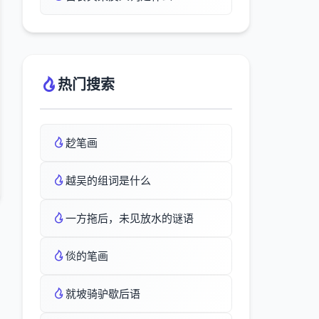
热门搜索
赻笔画
越吴的组词是什么
一方拖后，未见放水的谜语
倓的笔画
就坡骑驴歇后语