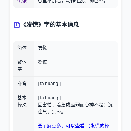
慌张
心里不沉着，动作忙乱：神色～。
《发慌》字的基本信息
简体
发慌
繁体
發慌
字
拼音
[ fā huāng ]
基本
[ fā huāng ]
释义
因害怕、着急或虚弱而心神不定：沉
住气，别～。
要了解更多，可以查看 【发慌的释