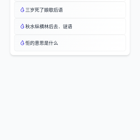
三岁死了娘歇后语
秋水纵横林后去．谜语
怇的意思是什么