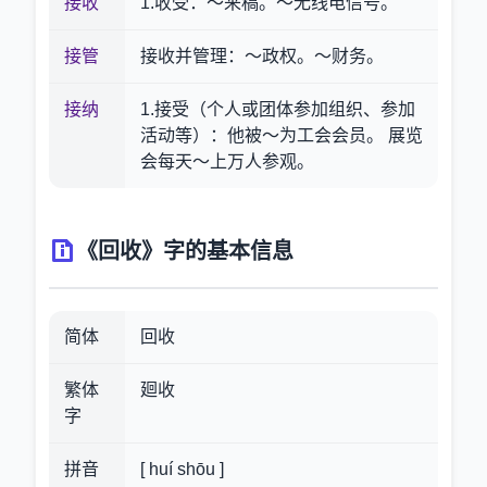
接收
1.收受：～来稿。～无线电信号。
接管
接收并管理：～政权。～财务。
接纳
1.接受（个人或团体参加组织、参加
活动等）：他被～为工会会员。 展览
会每天～上万人参观。
《回收》字的基本信息
简体
回收
繁体
廻收
字
拼音
[ huí shōu ]