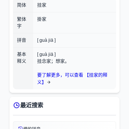
简体
挂家
繁体
掛家
字
拼音
[ guà jiā ]
基本
[ guà jiā ]
释义
挂念家；想家。
要了解更多，可以查看 【挂家的释
义】
最近搜索
慢的拼音