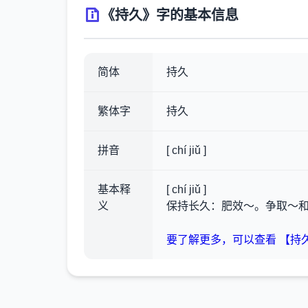
《持久》字的基本信息
简体
持久
繁体字
持久
拼音
[ chí jiǔ ]
基本释
[ chí jiǔ ]
义
保持长久：肥效～。争取～
要了解更多，可以查看 【持