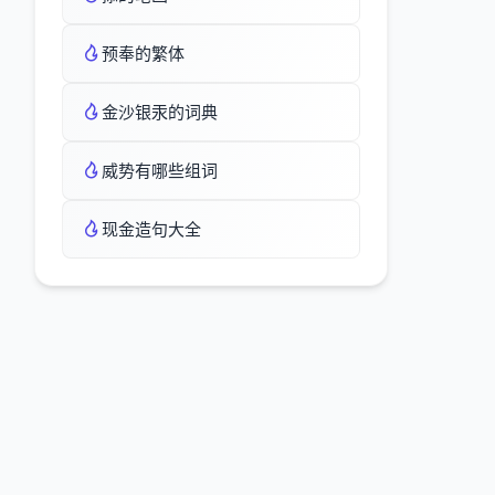
预奉的繁体
金沙银汞的词典
威势有哪些组词
现金造句大全