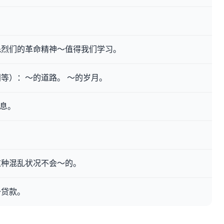
先烈们的革命精神～值得我们学习。
等）：～的道路。 ～的岁月。
不息。
这种混乱状况不会～的。
～贷款。