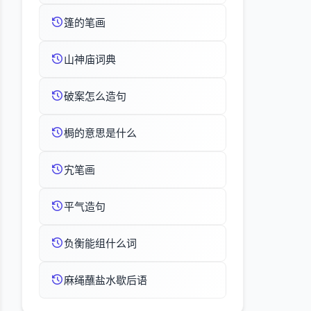
篷的笔画
山神庙词典
破案怎么造句
梮的意思是什么
宄笔画
平气造句
负衡能组什么词
麻绳蘸盐水歇后语