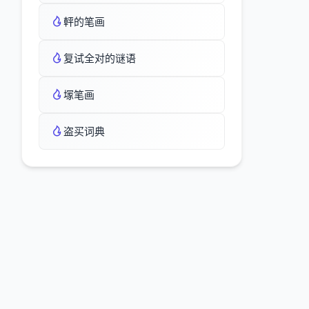
軯的笔画
复试全对的谜语
塜笔画
盗买词典