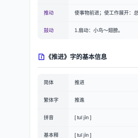
推动
使事物前进；使工作展开：
鼓动
1.扇动：小鸟～翅膀。
《推进》字的基本信息
简体
推进
繁体字
推進
拼音
[ tuī jìn ]
基本释
[ tuī jìn ]