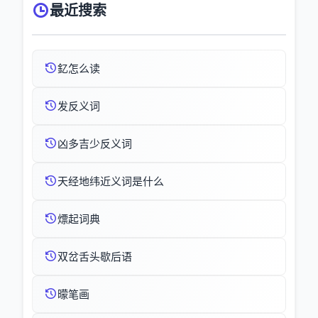
最近搜索
釔怎么读
发反义词
凶多吉少反义词
天经地纬近义词是什么
熛起词典
双岔舌头歇后语
曚笔画