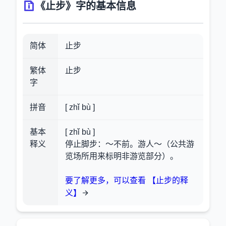
《止步》字的基本信息
简体
止步
繁体
止步
字
拼音
[ zhǐ bù ]
基本
[ zhǐ bù ]
释义
停止脚步：～不前。游人～（公共游
览场所用来标明非游览部分）。
要了解更多，可以查看 【止步的释
义】