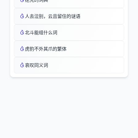
人去泣别，云且留住的谜语
北斗能组什么词
虎豹不外其爪的繁体
哀叹同义词