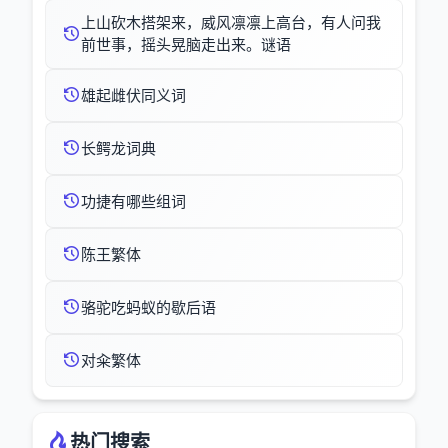
上山砍木搭架来，威风凛凛上高台，有人问我
前世事，摇头晃脑走出来。谜语
雄起雌伏同义词
长鳄龙词典
功捷有哪些组词
陈王繁体
骆驼吃蚂蚁的歇后语
对籴繁体
热门搜索