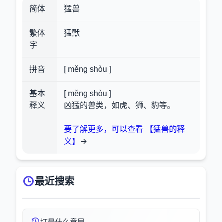
简体
猛兽
繁体
猛獸
字
拼音
[ měng shòu ]
基本
[ měng shòu ]
释义
凶猛的兽类，如虎、狮、豹等。
要了解更多，可以查看 【猛兽的释
义】
最近搜索
圢是什么意思