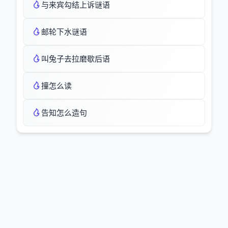
与来宾勾结上诉谜语
邮轮下水谜语
叫兔子去拉磨歇后语
撞怎么读
告知怎么造句