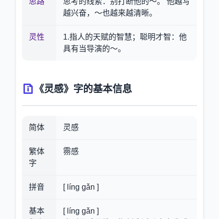
思路
思考的线索：别打断他的～。 他越写
越兴奋，～也越来越清晰。
灵性
1.指人的天赋的智慧；聪明才智：他
具有当导演的～。
《灵感》字的基本信息
简体
灵感
繁体
霛感
字
拼音
[ líng gǎn ]
基本
[ líng gǎn ]