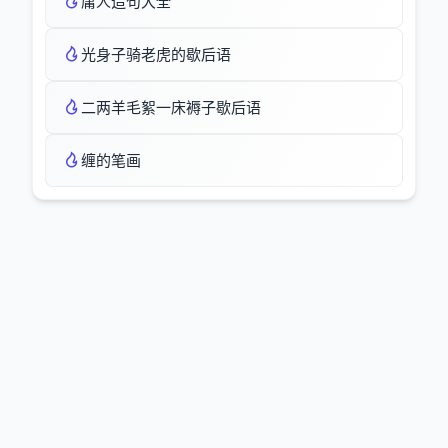
庸人造句大全
光身子骑老虎的歇后语
二两羊毛絮一床褥子歇后语
缠的笔画