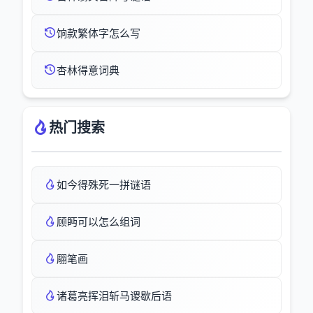
饷款繁体字怎么写
杏林得意词典
热门搜索
如今得殊死一拼谜语
顾眄可以怎么组词
翢笔画
诸葛亮挥泪斩马谡歇后语