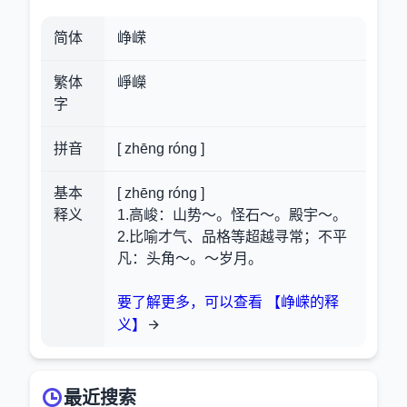
简体
峥嵘
繁体
崢嶸
字
拼音
[ zhēng róng ]
基本
[ zhēng róng ]
释义
1.高峻：山势～。怪石～。殿宇～。
2.比喻才气、品格等超越寻常；不平
凡：头角～。～岁月。
要了解更多，可以查看 【峥嵘的释
义】
最近搜索