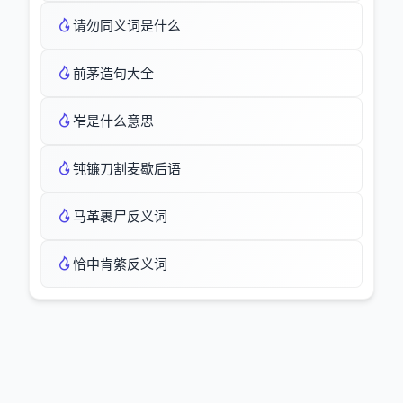
请勿同义词是什么
前茅造句大全
岝是什么意思
钝镰刀割麦歇后语
马革裹尸反义词
恰中肯綮反义词