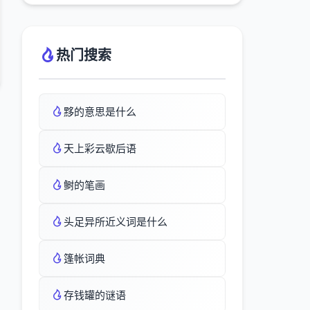
热门搜索
黟的意思是什么
天上彩云歇后语
鲥的笔画
头足异所近义词是什么
篷帐词典
存钱罐的谜语