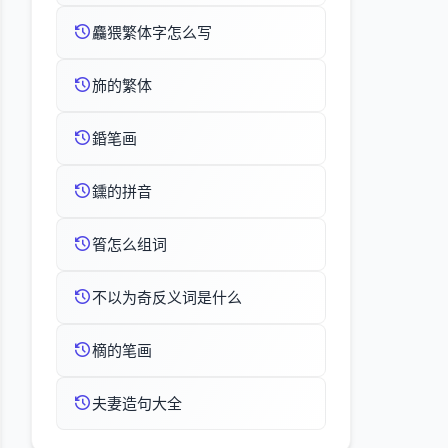
麤猥繁体字怎么写
斾的繁体
錉笔画
鑂的拼音
箵怎么组词
不以为奇反义词是什么
樀的笔画
夫妻造句大全