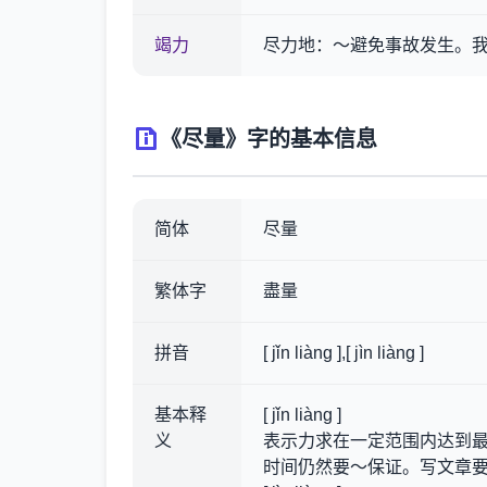
竭力
尽力地：～避免事故发生。
《尽量》字的基本信息
简体
尽量
繁体字
盡量
拼音
[ jǐn liàng ],[ jìn liàng ]
基本释
[ jǐn liàng ]
义
表示力求在一定范围内达到
时间仍然要～保证。写文章