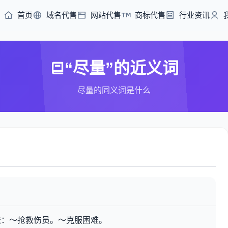
首页
域名代售
网站代售
商标代售
行业资讯
“尽量”的近义词
尽量的同义词是什么
法：～抢救伤员。～克服困难。