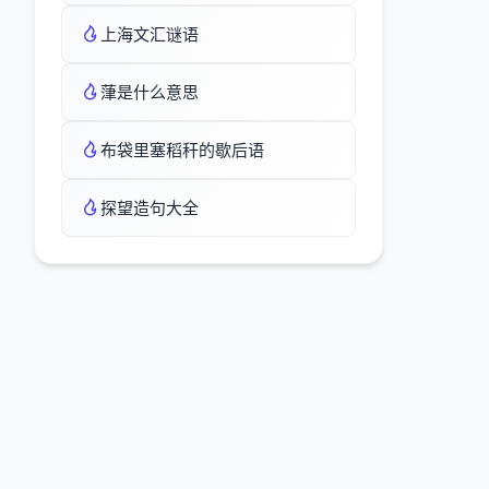
上海文汇谜语
葏是什么意思
布袋里塞稻秆的歇后语
探望造句大全