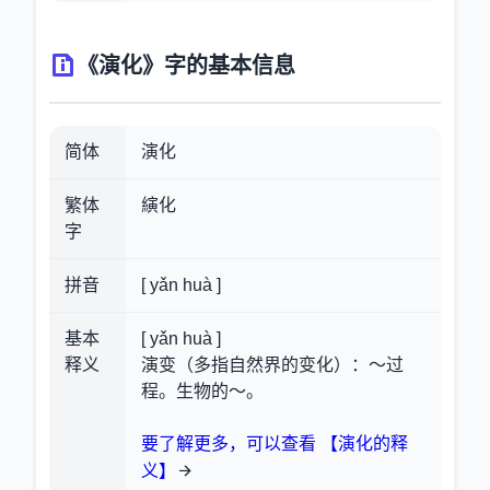
《演化》字的基本信息
简体
演化
繁体
縯化
字
拼音
[ yǎn huà ]
基本
[ yǎn huà ]
释义
演变（多指自然界的变化）：～过
程。生物的～。
要了解更多，可以查看 【演化的释
义】