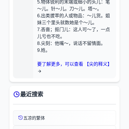
5.物体锐利的末端或细小的头儿
：笔
～儿。针～儿。刀～儿。塔～。
6.出类拔萃的人或物品
：～儿货。姐
妹三个里头就数她是个～儿。
7.吝啬；抠门儿
：这人可～了，一点
儿亏也不吃。
8.尖刻
：他嘴～，说话不留情面。
9.姓。
要了解更多，可以查看 【尖的释义】
最近搜索
五凉的繁体