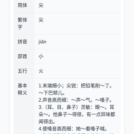
简体
尖
繁体
尖
字
拼音
jiān
部首
小
五行
火
基本
1.末端细小；尖锐
：把铅笔削～了。
释义
～下巴颏儿。
2.声音高而细
：～声～气。～嗓子。
3.（耳、目、鼻子）灵敏
：眼～。耳
朵～。他鼻子～得很，有一点异味都
闻得出。
4.使嗓音高而细
：她～着嗓子喊。