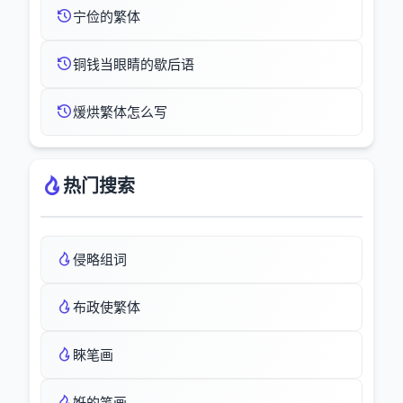
宁俭的繁体
铜钱当眼睛的歇后语
煖烘繁体怎么写
热门搜索
侵略组词
布政使繁体
睞笔画
姙的笔画