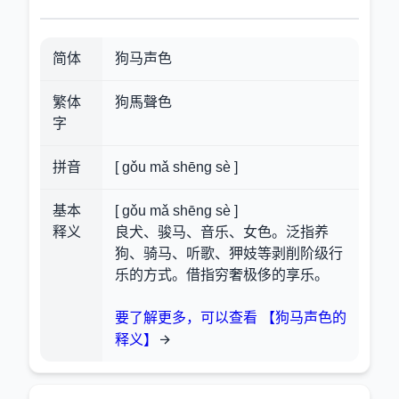
简体
狗马声色
繁体
狗馬聲色
字
拼音
[ gǒu mǎ shēng sè ]
基本
[ gǒu mǎ shēng sè ]
释义
良犬、骏马、音乐、女色。泛指养
狗、骑马、听歌、狎妓等剥削阶级行
乐的方式。借指穷奢极侈的享乐。
要了解更多，可以查看 【狗马声色的
释义】