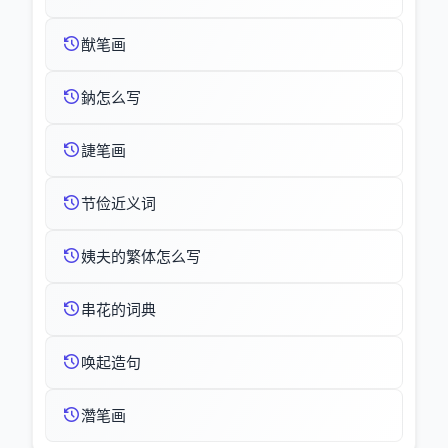
猷笔画
鈉怎么写
誱笔画
节俭近义词
姨夫的繁体怎么写
串花的词典
唤起造句
濳笔画