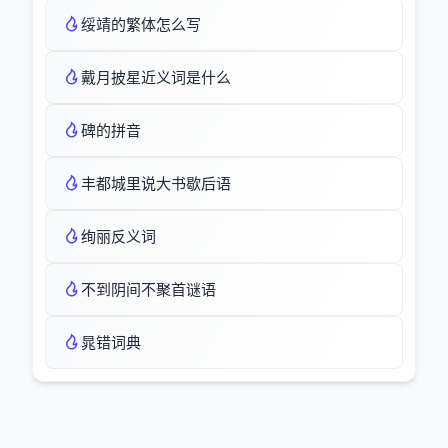
绥靖的繁体怎么写
戴月披星近义词是什么
碑的拼音
丰都城里说大书歇后语
绚丽反义词
不到阴间不聚首谜语
晁错词典