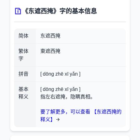
《东遮西掩》字的基本信息
简体
东遮西掩
繁体
東遮西掩
字
拼音
[ dōng zhē xī yǎn ]
基本
[ dōng zhē xī yǎn ]
释义
指左右遮掩，隐瞒真相。
要了解更多，可以查看 【东遮西掩的
释义】