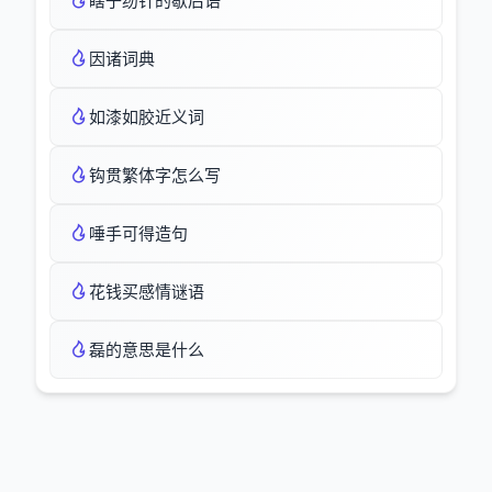
瞎子纫针的歇后语
因诸词典
如漆如胶近义词
钩贯繁体字怎么写
唾手可得造句
花钱买感情谜语
磊的意思是什么