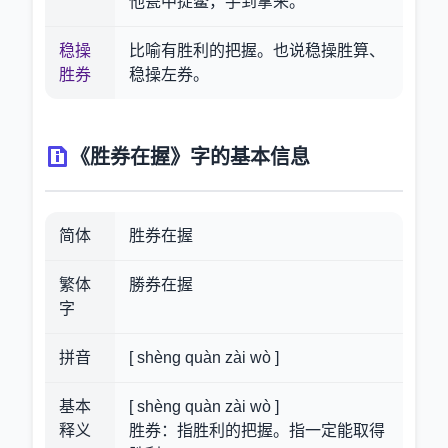
他瓮中捉鳖，手到拿来。”
稳操
比喻有胜利的把握。也说稳操胜算、
胜券
稳操左券。
《胜券在握》字的基本信息
简体
胜券在握
繁体
勝券在握
字
拼音
[ shèng quàn zài wò ]
基本
[ shèng quàn zài wò ]
释义
胜券：指胜利的把握。指一定能取得