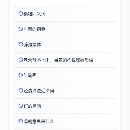
绝唱同义词
广赜的词典
辟强繁体
老天爷不下雨，当家的不说理歇后语
阧笔画
泾清渭浊近义词
肎的笔画
啍的意思是什么