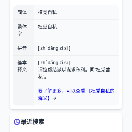
简体
植党自私
繁体
植黨自私
字
拼音
[ zhí dǎng zì sī ]
基本
[ zhí dǎng zì sī ]
释义
谓拉帮结派以谋求私利。同“植党营
私”。
要了解更多，可以查看 【植党自私的
释义】
最近搜索