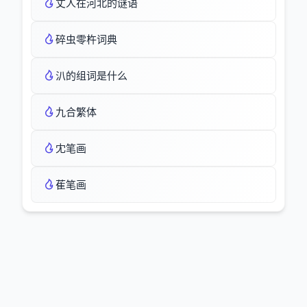
丈人在河北的谜语
碎虫零杵词典
汃的组词是什么
九合繁体
冘笔画
萑笔画