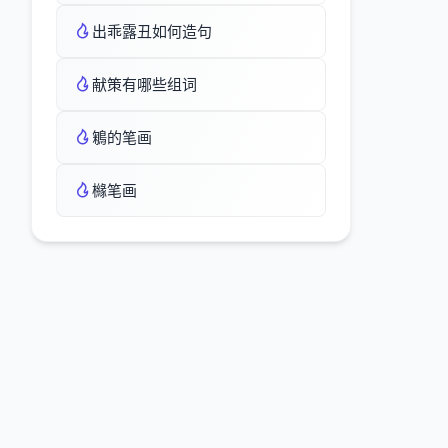
出乖露丑如何造句
献策有哪些组词
鵴的笔画
櫞笔画