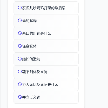
家雀儿吵嘴鸡打架的歇后语
涏的解释
西口的组词是什么
谋变繁体
癮如何造句
魂不附体反义词
力大无比反义词是什么
并立反义词