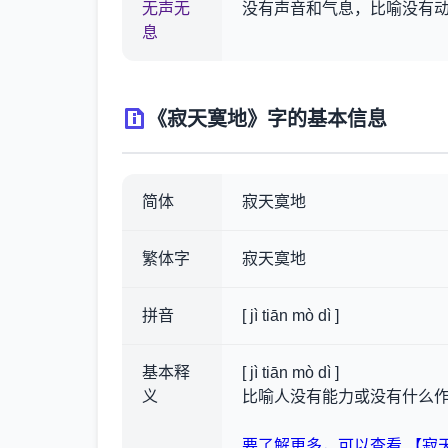
无声无
没有声音和气息，比喻没有
息
《寂天寞地》字的基本信息
简体
寂天寞地
繁体字
寂天寞地
拼音
[ jì tiān mò dì ]
基本释
[ jì tiān mò dì ]
义
比喻人没有能力或没有什么
要了解更多，可以查看 【寂