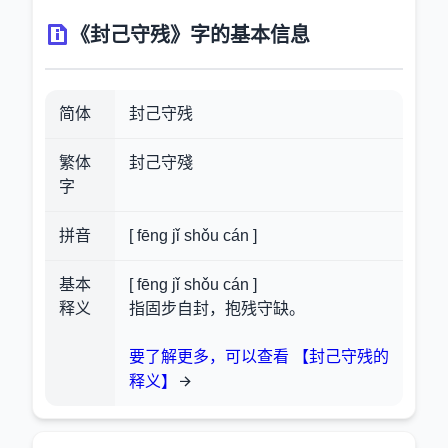
《封己守残》字的基本信息
简体
封己守残
繁体
封己守殘
字
拼音
[ fēng jǐ shǒu cán ]
基本
[ fēng jǐ shǒu cán ]
释义
指固步自封，抱残守缺。
要了解更多，可以查看 【封己守残的
释义】