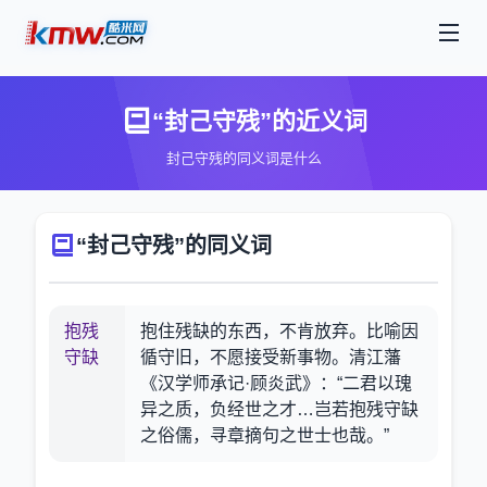
“封己守残”的近义词
封己守残的同义词是什么
“封己守残”的同义词
抱残
抱住残缺的东西，不肯放弃。比喻因
守缺
循守旧，不愿接受新事物。清江藩
《汉学师承记·顾炎武》：“二君以瑰
异之质，负经世之才…岂若抱残守缺
之俗儒，寻章摘句之世士也哉。”