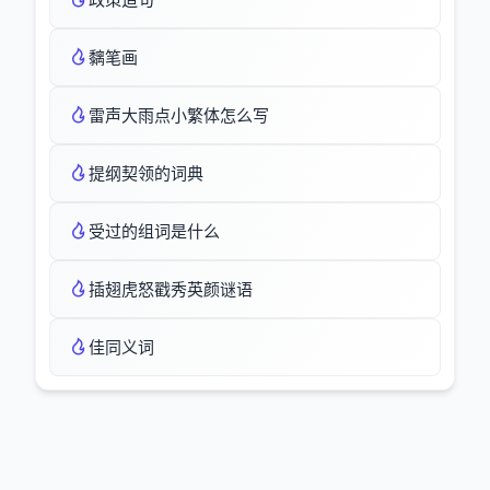
黐笔画
雷声大雨点小繁体怎么写
提纲契领的词典
受过的组词是什么
插翅虎怒戳秀英颜谜语
佳同义词