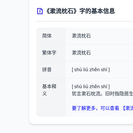
《漱流枕石》字的基本信息
简体
漱流枕石
繁体字
漱流枕石
拼音
[ shù liú zhěn shí ]
基本释
[ shù liú zhěn shí ]
义
犹言漱石枕流。旧时指隐居
要了解更多，可以查看 【漱