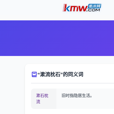
“漱流枕石”的同义词
漱石枕
旧时指隐居生活。
流