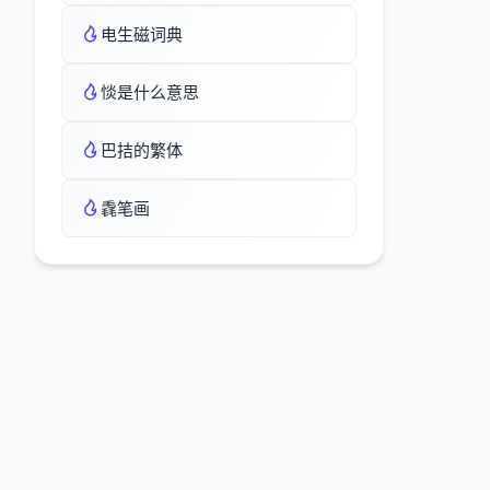
电生磁词典
惔是什么意思
巴拮的繁体
毳笔画