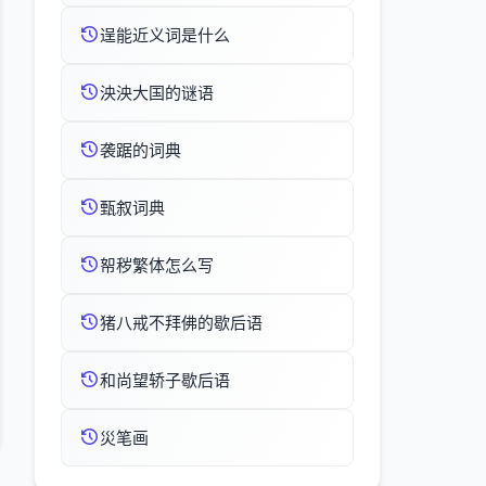
逞能近义词是什么
泱泱大国的谜语
袭踞的词典
甄叙词典
帤秽繁体怎么写
猪八戒不拜佛的歇后语
和尚望轿子歇后语
災笔画