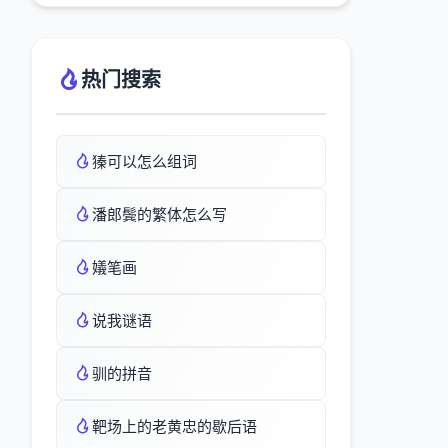
热门搜索
獉可以怎么组词
潘郎鬓的繁体怎么写
嬟笔画
说我谜语
驯的拼音
靶场上的老黄忠的歇后语