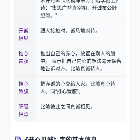
宋许月卿《次韵陈肇芳竽赠李相士》
诗：“集思广益真宰相，开诚布公肝
胆倾。”
开诚
跟人接触时，诚恳地对待。
相见
推心
推出自己的赤心，放置在别人的腹
置腹
中。 表示把自己内心的想法毫无保留
地告诉对方。比喻真诚待人。
推心
把赤诚的心交给人家。比喻真心待
致腹
人。同“推心置腹”。
肝胆
比喻彼此之间真诚相见。
相照