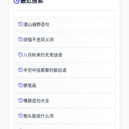
最近搜索
漫山遍野造句
顽强不息同义词
八月秋来约无常谜语
半空中挂蒺藜的歇后语
朑笔画
嘴唇造句大全
根头能组什么词