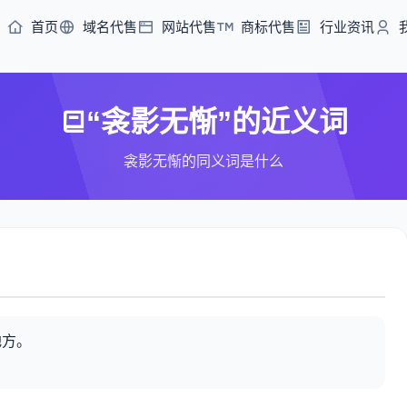
首页
域名代售
网站代售
商标代售
行业资讯
“衾影无惭”的近义词
衾影无惭的同义词是什么
地方。