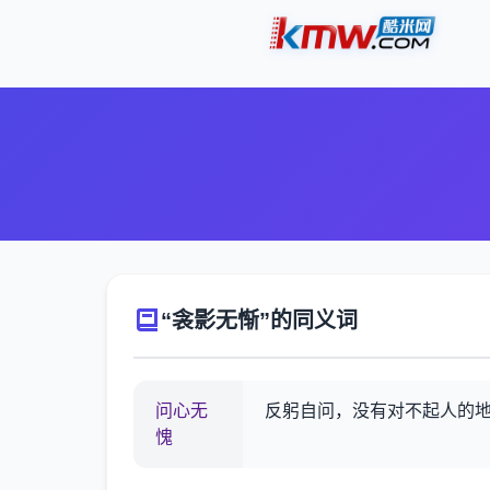
“衾影无惭”的同义词
问心无
反躬自问，没有对不起人的
愧