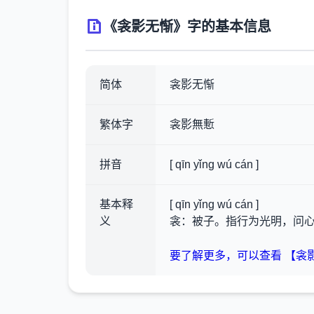
《衾影无惭》字的基本信息
简体
衾影无惭
繁体字
衾影無慙
拼音
[ qīn yǐng wú cán ]
基本释
[ qīn yǐng wú cán ]
义
衾：被子。指行为光明，问
要了解更多，可以查看 【衾