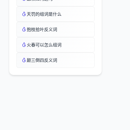
天罚的组词是什么
抱枝拾叶反义词
火春可以怎么组词
颠三倒四反义词