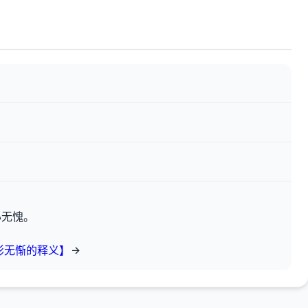
心无愧。
影无惭的释义】