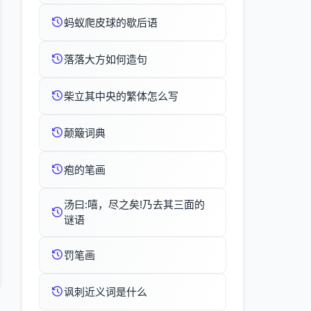
蚂蚁爬皮球的歇后语
落落大方如何造句
柴立其中央的繁体怎么写
颠簸词典
疱的笔画
汤曰:嘻，尽之矣!乃去其三面的
谜语
罚笔画
讽刺近义词是什么