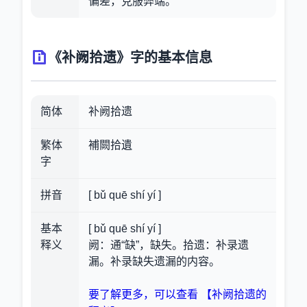
偏差，克服弊端。
《补阙拾遗》字的基本信息
简体
补阙拾遗
繁体
補闕拾遺
字
拼音
[ bǔ quē shí yí ]
基本
[ bǔ quē shí yí ]
释义
阙：通“缺”，缺失。拾遗：补录遗
漏。补录缺失遗漏的内容。
要了解更多，可以查看 【补阙拾遗的