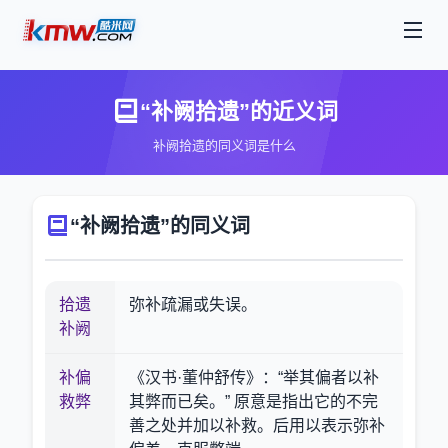
“补阙拾遗”的近义词
补阙拾遗的同义词是什么
“补阙拾遗”的同义词
拾遗
弥补疏漏或失误。
补阙
补偏
《汉书·董仲舒传》：“举其偏者以补
救弊
其弊而已矣。” 原意是指出它的不完
善之处并加以补救。后用以表示弥补