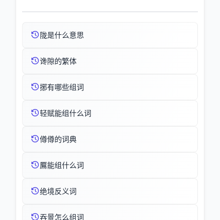
陇是什么意思
谗隙的繁体
捓有哪些组词
轻赋能组什么词
僔僔的词典
鷢能组什么词
绝境反义词
吞景怎么组词