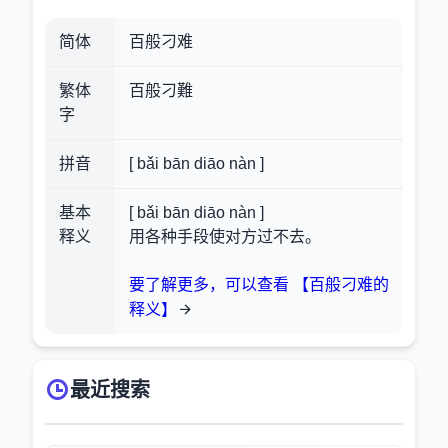
简体
百般刁难
繁体
百般刁難
字
拼音
[ bǎi bān diāo nàn ]
基本
[ bǎi bān diāo nàn ]
释义
用各种手段使对方过不去。
要了解更多，可以查看 【百般刁难的
释义】
最近搜索