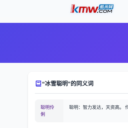
“冰雪聪明”的同义词
聪明伶
聪明：智力发达，天资高。 
俐