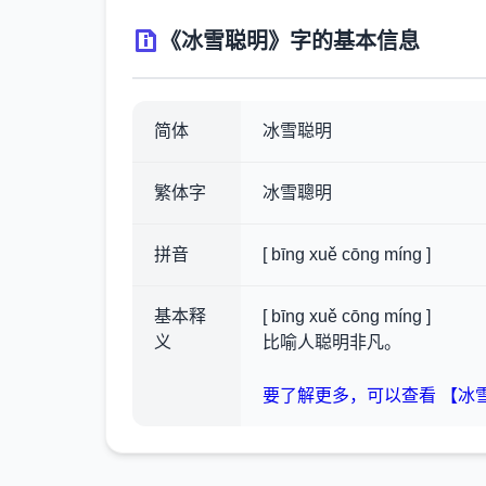
《冰雪聪明》字的基本信息
简体
冰雪聪明
繁体字
冰雪聰明
拼音
[ bīng xuě cōng míng ]
基本释
[ bīng xuě cōng míng ]
义
比喻人聪明非凡。
要了解更多，可以查看 【冰