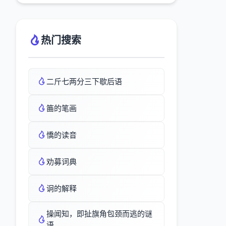
热门搜索
二斤七两分三下歇后语
筁的笔画
憍的读音
劝募词典
诇的解释
操闻知，即扯旗角包颈而逃的谜
语