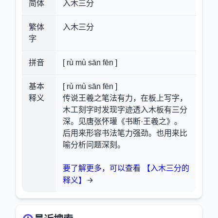
简体
入木三分
繁体
入木三分
字
拼音
[ rù mù sān fēn ]
基本
[ rù mù sān fēn ]
释义
传说王羲之笔法有力，在板上写字，
木工刻字时发现字迹透入木板有三分
深。见唐张怀瓘《书断·王羲之》。
后用来形容书法笔力强劲。也用来比
喻分析问题深刻。
要了解更多，可以查看 【入木三分的
释义】