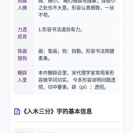
刻画
微：细小。 精心细致地描摹，连极小
入微
之处也不大意。形容认真细致，一丝
不苟。
力透
1.形容书法遒劲有力。
纸背
铁画
画：笔画；钩：钩勒。形容书法刚键
银钩
柔美。
鞭辟
本作鞭辟近里，宋代理学家常用来形
入里
容做学问切实。 今多形容说明问题透
彻，切中要害。辟（pì）：透彻。
《入木三分》字的基本信息