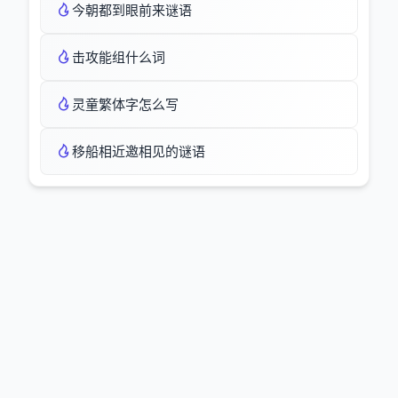
今朝都到眼前来谜语
击攻能组什么词
灵童繁体字怎么写
移船相近邀相见的谜语