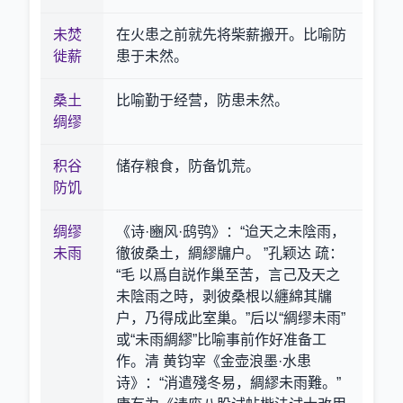
未焚
在火患之前就先将柴薪搬开。比喻防
徙薪
患于未然。
桑土
比喻勤于经营，防患未然。
绸缪
积谷
储存粮食，防备饥荒。
防饥
绸缪
《诗·豳风·鸱鸮》：“迨天之未陰雨，
未雨
徹彼桑土，綢繆牖户。 ”孔颖达 疏：
“毛 以爲自説作巢至苦，言己及天之
未陰雨之時，剥彼桑根以纏綿其牖
户，乃得成此室巢。”后以“綢缪未雨”
或“未雨綢繆”比喻事前作好准备工
作。清 黄钧宰《金壶浪墨·水患
诗》：“消遣殘冬易，綢繆未雨難。”