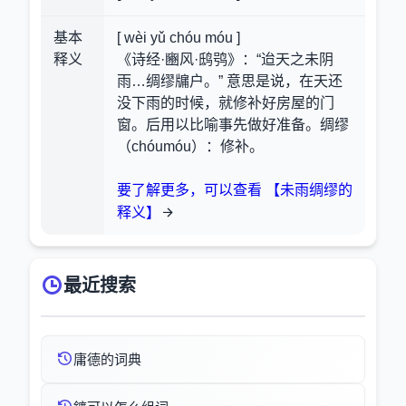
基本
[ wèi yǔ chóu móu ]
释义
《诗经·豳风·鸱鸮》：“迨天之未阴
雨…绸缪牖户。” 意思是说，在天还
没下雨的时候，就修补好房屋的门
窗。后用以比喻事先做好准备。绸缪
（chóumóu）：修补。
要了解更多，可以查看 【未雨绸缪的
释义】
最近搜索
庸德的词典