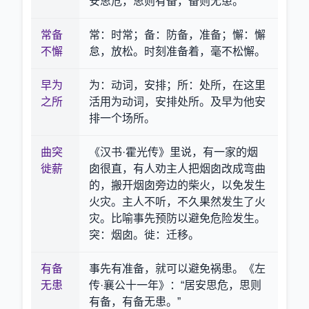
安思危，思则有备，备则无患。”
常备
常：时常；备：防备，准备；懈：懈
不懈
怠，放松。时刻准备着，毫不松懈。
早为
为：动词，安排；所：处所，在这里
之所
活用为动词，安排处所。及早为他安
排一个场所。
曲突
《汉书·霍光传》里说，有一家的烟
徙薪
囱很直，有人劝主人把烟囱改成弯曲
的，搬开烟囱旁边的柴火，以免发生
火灾。主人不听，不久果然发生了火
灾。比喻事先预防以避免危险发生。
突：烟囱。徙：迁移。
有备
事先有准备，就可以避免祸患。《左
无患
传·襄公十一年》：“居安思危，思则
有备，有备无患。”