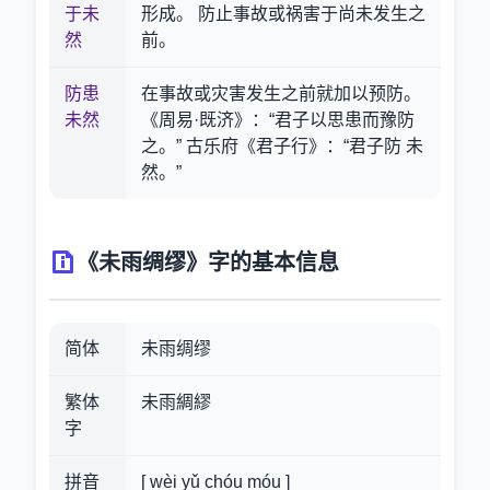
于未
形成。 防止事故或祸害于尚未发生之
然
前。
防患
在事故或灾害发生之前就加以预防。
未然
《周易·既济》：“君子以思患而豫防
之。” 古乐府《君子行》：“君子防 未
然。”
《未雨绸缪》字的基本信息
简体
未雨绸缪
繁体
未雨綢繆
字
拼音
[ wèi yǔ chóu móu ]