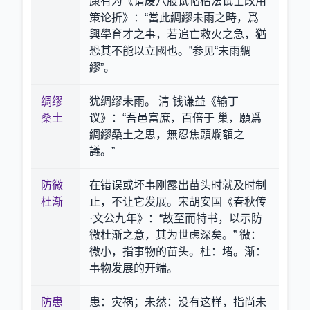
康有为《请废八股试帖楷法试士改用
策论折》：“當此綢繆未雨之時，爲
興學育才之事，若追亡救火之急，猶
恐其不能以立國也。”参见“未雨綢
繆”。
绸缪
犹绸缪未雨。 清 钱谦益《输丁
桑土
议》：“吾邑富庶，百倍于 巢，願爲
綢繆桑土之思，無忍焦頭爛額之
議。”
防微
在错误或坏事刚露出苗头时就及时制
杜渐
止，不让它发展。宋胡安国《春秋传
·文公九年》：“故至而特书，以示防
微杜渐之意，其为世虑深矣。” 微：
微小，指事物的苗头。杜：堵。渐：
事物发展的开端。
防患
患：灾祸；未然：没有这样，指尚未