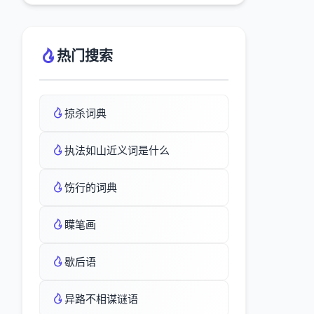
热门搜索
掠杀词典
执法如山近义词是什么
饬行的词典
瞸笔画
歇后语
异路不相谋谜语