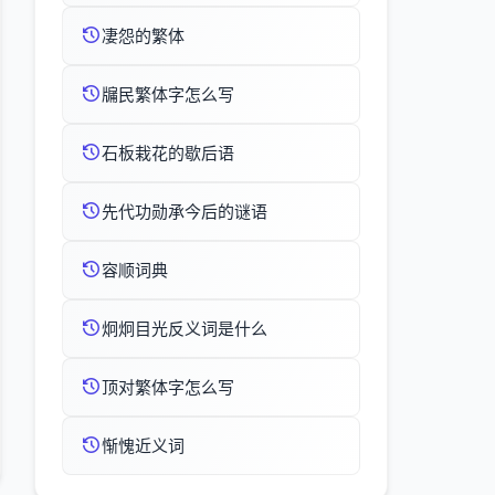
凄怨的繁体
牖民繁体字怎么写
石板栽花的歇后语
先代功勋承今后的谜语
容顺词典
炯炯目光反义词是什么
顶对繁体字怎么写
惭愧近义词