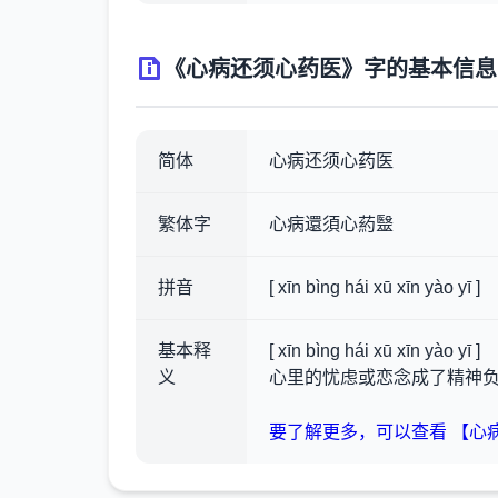
《心病还须心药医》字的基本信息
简体
心病还须心药医
繁体字
心病還須心葯毉
拼音
[ xīn bìng hái xū xīn yào yī ]
基本释
[ xīn bìng hái xū xīn yào yī ]
义
心里的忧虑或恋念成了精神
要了解更多，可以查看 【心