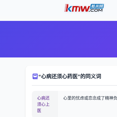
“心病还须心药医”的同义词
心病还
心里的忧虑或恋念成了精神
须心上
医