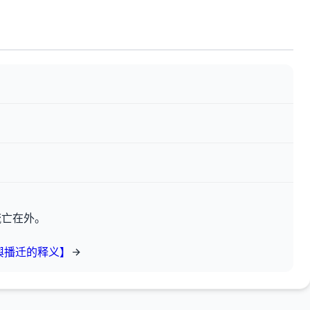
流亡在外。
舆播迁的释义】