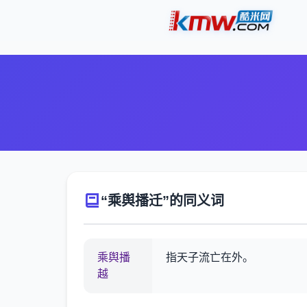
“乘舆播迁”的同义词
乘舆播
指天子流亡在外。
越