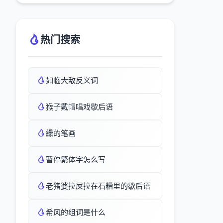
热门搜索
如临大敌反义词
猴子戴帽唱戏歇后语
纝的笔画
暂停繁体字怎么写
老猪婆拉屎拉在石糟里的歇后语
希风的组词是什么