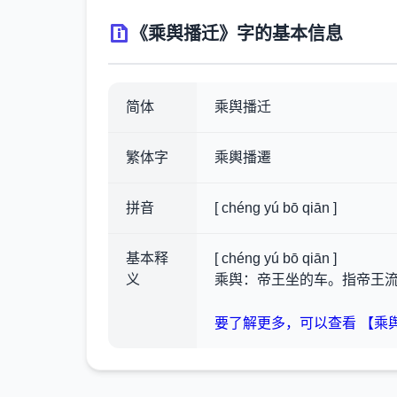
《乘舆播迁》字的基本信息
简体
乘舆播迁
繁体字
乘輿播遷
拼音
[ chéng yú bō qiān ]
基本释
[ chéng yú bō qiān ]
义
乘舆：帝王坐的车。指帝王
要了解更多，可以查看 【乘