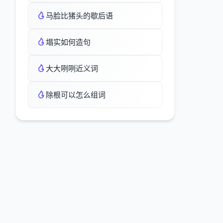
马脸比猪头的歇后语
塌实如何造句
大大咧咧近义词
除根可以怎么组词