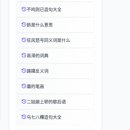
不鸣则已造句大全
飭是什么意思
狂风怒号同义词是什么
邕滞的词典
踌躇反义词
蠯的笔画
二姑娘上轿的歇后语
乌七八糟造句大全