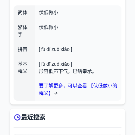
简体
伏低做小
繁体
伏低做小
字
拼音
[ fú dī zuò xiǎo ]
基本
[ fú dī zuò xiǎo ]
释义
形容低声下气，巴结奉承。
要了解更多，可以查看 【伏低做小的
释义】
最近搜索