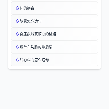
俕的拼音
随意怎么造句
身居泉城真顺心的谜语
包单布洗脸的歇后语
尽心竭力怎么造句