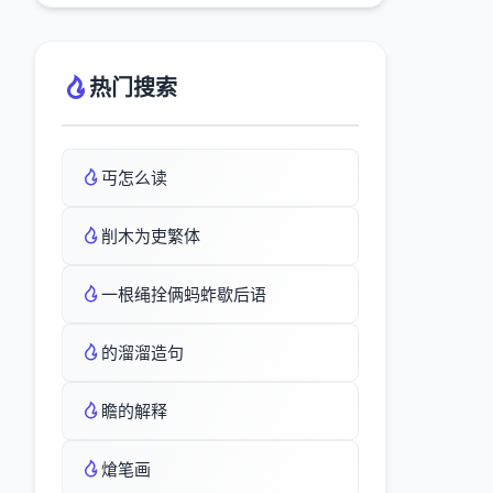
热门搜索
丏怎么读
削木为吏繁体
一根绳拴俩蚂蚱歇后语
的溜溜造句
瞻的解释
熗笔画