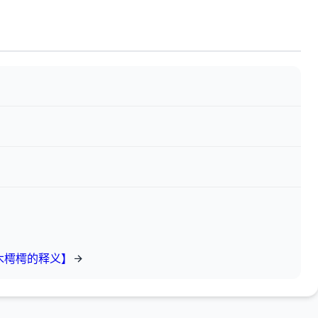
木樗樗的释义】