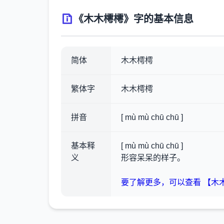
《木木樗樗》字的基本信息
简体
木木樗樗
繁体字
木木樗樗
拼音
[ mù mù chū chū ]
基本释
[ mù mù chū chū ]
义
形容呆呆的样子。
要了解更多，可以查看 【木