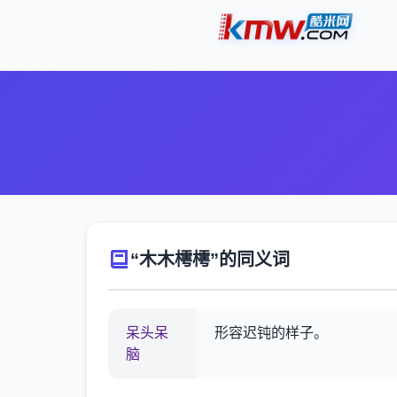
“木木樗樗”的同义词
呆头呆
形容迟钝的样子。
脑