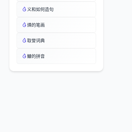
义和如何造句
燐的笔画
取誉词典
鱇的拼音