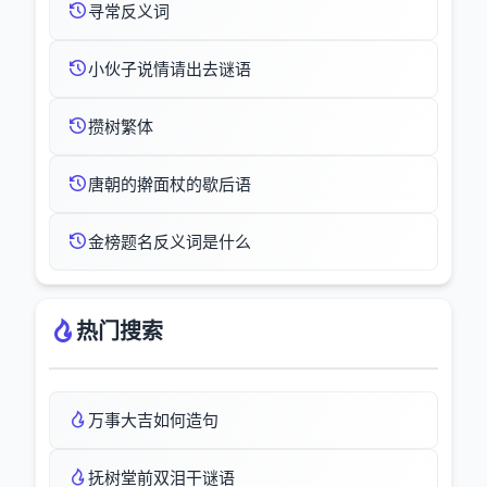
寻常反义词
小伙子说情请出去谜语
攒树繁体
唐朝的擀面杖的歇后语
金榜题名反义词是什么
热门搜索
万事大吉如何造句
抚树堂前双泪干谜语