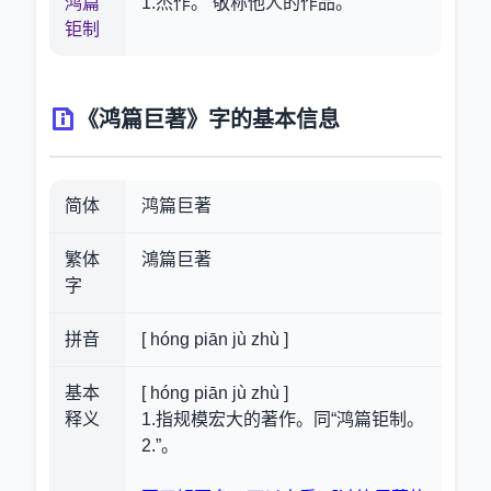
鸿篇
1.杰作。 敬称他人的作品。
钜制
《鸿篇巨著》字的基本信息
简体
鸿篇巨著
繁体
鴻篇巨著
字
拼音
[ hóng piān jù zhù ]
基本
[ hóng piān jù zhù ]
释义
1.指规模宏大的著作。同“鸿篇钜制。
2.”。