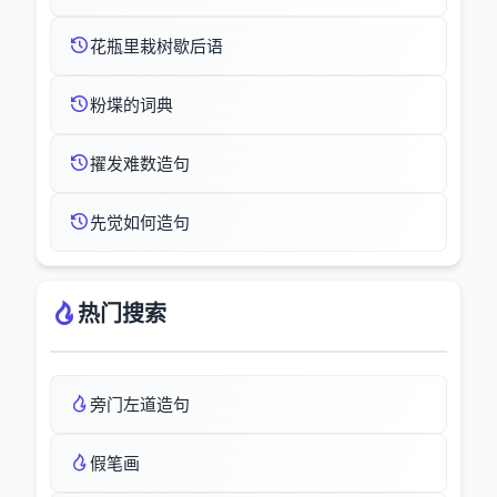
花瓶里栽树歇后语
粉堞的词典
擢发难数造句
先觉如何造句
热门搜索
旁门左道造句
假笔画