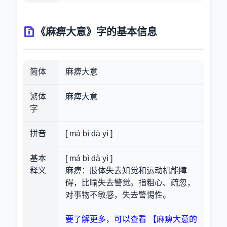
《麻痹大意》字的基本信息
简体
麻痹大意
繁体
麻痺大意
字
拼音
[ má bì dà yì ]
基本
[ má bì dà yì ]
释义
麻痹：肢体失去知觉和运动机能障
碍，比喻失去警觉。指粗心、疏忽，
对事物不敏感，失去警惕性。
要了解更多，可以查看 【麻痹大意的