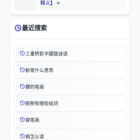
释义】
最近搜索
三重桥影半朦胧谜语
觘是什么意思
軉的笔画
赃秽有哪些组词
眢笔画
蚦怎么读