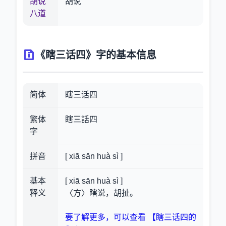
胡说
胡说
八道
《瞎三话四》字的基本信息
简体
瞎三话四
繁体
瞎三話四
字
拼音
[ xiā sān huà sì ]
基本
[ xiā sān huà sì ]
释义
〈方〉瞎说，胡扯。
要了解更多，可以查看 【瞎三话四的