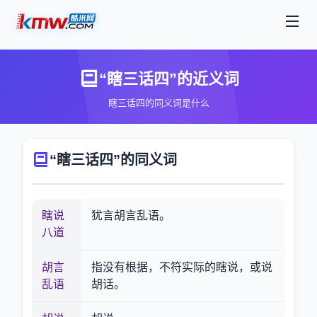
“瞎三话四”的近义词
瞎三话四的同义词是什么
“瞎三话四”的同义词
瞎说
犹言胡言乱语。
八道
胡言
指没有根据，不符实际的瞎说，或说
乱语
胡话。