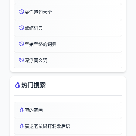
委任造句大全
掣缩词典
至始至终的词典
漂浮同义词
热门搜索
啘的笔画
猫逮老鼠鼠打洞歇后语