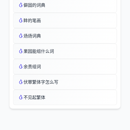
僻固的词典
盽的笔画
炀炀词典
果园能组什么词
余责组词
伏罪繁体字怎么写
不见起繁体