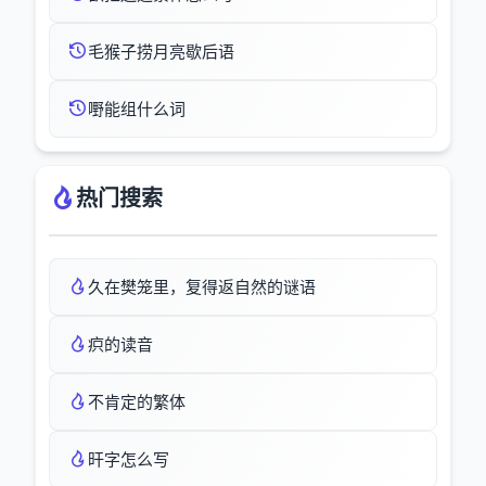
毛猴子捞月亮歇后语
嘢能组什么词
热门搜索
久在樊笼里，复得返自然的谜语
疻的读音
不肯定的繁体
旰字怎么写