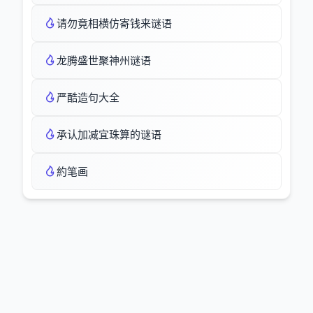
请勿竟相横仿寄钱来谜语
龙腾盛世聚神州谜语
严酷造句大全
承认加减宜珠算的谜语
約笔画