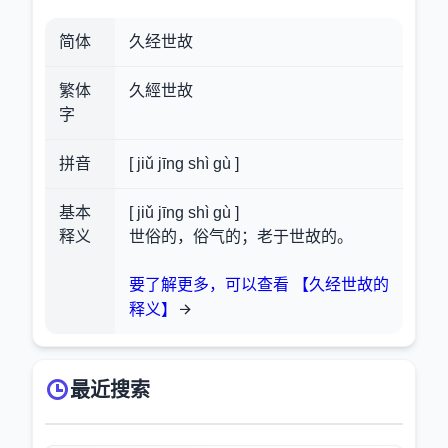
简体
久经世故
繁体
久經世故
字
拼音
[ jiǔ jīng shì gù ]
基本
[ jiǔ jīng shì gù ]
释义
世俗的，俗气的；老于世故的。
要了解更多，可以查看 【久经世故的
释义】
最近搜索