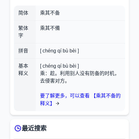
简体
乘其不备
繁体
乘其不備
字
拼音
[ chéng qí bù bèi ]
基本
[ chéng qí bù bèi ]
释义
乘：趁。利用别人没有防备的时机，
去侵害对方。
要了解更多，可以查看 【乘其不备的
释义】
最近搜索