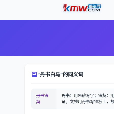
“丹书白马”的同义词
丹书铁
丹书：用朱砂写字；铁契：
契
证。文凭用丹书写铁板上，