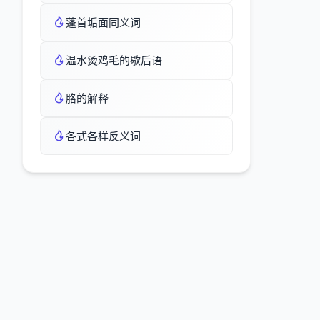
蓬首垢面同义词
温水烫鸡毛的歇后语
胳的解释
各式各样反义词