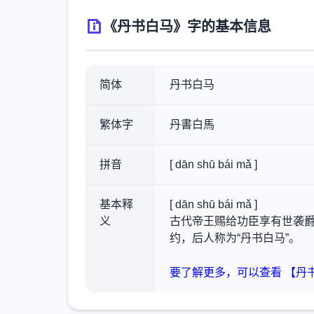
《丹书白马》字的基本信息
简体
丹书白马
繁体字
丹書白馬
拼音
[ dān shū bái mǎ ]
基本释
[ dān shū bái mǎ ]
义
古代帝王赐给功臣享有世袭
约，后人称为“丹书白马”。
要了解更多，可以查看 【丹