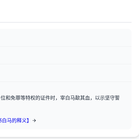
爵位和免罪等特权的证件时，宰白马歃其血，以示坚守誓
书白马的释义】