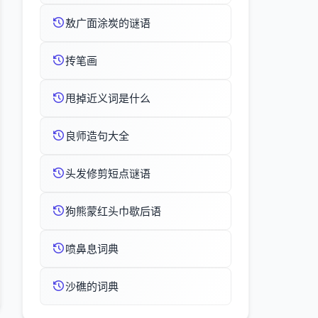
敖广面涂炭的谜语
抟笔画
甩掉近义词是什么
良师造句大全
头发修剪短点谜语
狗熊蒙红头巾歇后语
喷鼻息词典
沙礁的词典