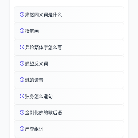
肃然同义词是什么
搚笔画
兵轮繁体字怎么写
翘望反义词
煘的读音
独身怎么造句
金刚化佛的歇后语
严尊组词