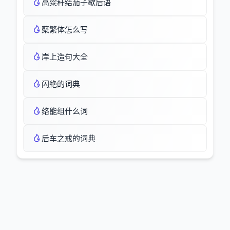
高粱秆结茄子歇后语
蘗繁体怎么写
岸上造句大全
闪絶的词典
络能组什么词
后车之戒的词典