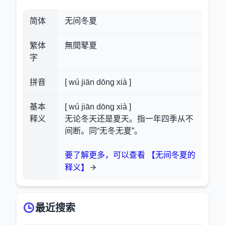
简体
无间冬夏
繁体
無間鼕夏
字
拼音
[ wú jiān dōng xià ]
基本
[ wú jiān dōng xià ]
释义
无论冬天还是夏天。指一年四季从不
间断。同“无冬无夏”。
要了解更多，可以查看 【无间冬夏的
释义】
最近搜索