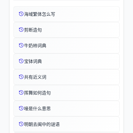
海域繁体怎么写
剪断造句
牛奶杮词典
宝钵词典
共有近义词
挥舞如何造句
唼是什么意思
明朝去闽中的谜语