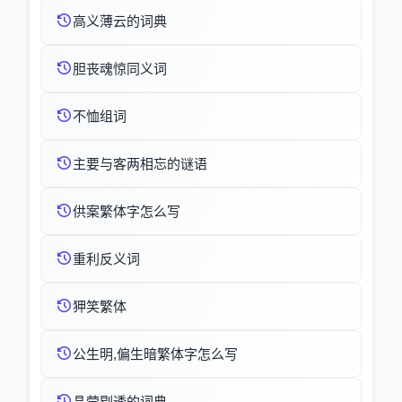
高义薄云的词典
胆丧魂惊同义词
不恤组词
主要与客两相忘的谜语
供案繁体字怎么写
重利反义词
狎笑繁体
公生明,偏生暗繁体字怎么写
晶莹剔透的词典