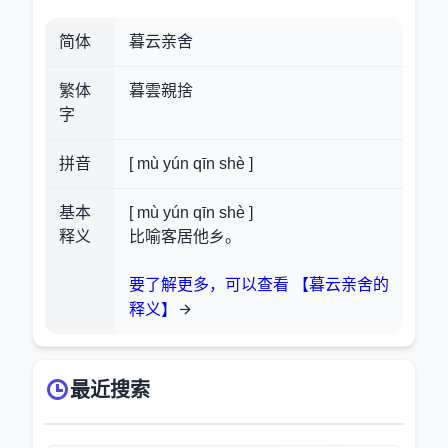
简体
暮云亲舍
繁体
暮雲親捨
字
拼音
[ mù yún qīn shè ]
基本
[ mù yún qīn shè ]
释义
比喻客居他乡。
要了解更多，可以查看 【暮云亲舍的
释义】
最近搜索