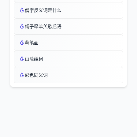
僧字反义词是什么
绳子牵羊羔歇后语
薭笔画
山险组词
彩色同义词