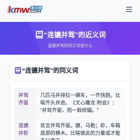
“连镳并驾”的近义词
连镳并驾的同义词是什么
“连镳并驾”的同义词
并驾
几匹马并排拉一辆车，一齐快跑。比
齐驱
喻齐头并进。《文心雕龙·附会》：
“并驾齐驱，而一毂统辐。”
连镳
犹言并驾齐驱。镳，马勒；轸，车箱
并轸
底部的横木。比喻彼此的力量或才能