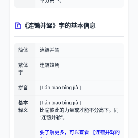
不分高下。
《连镳并驾》字的基本信息
简体
连镳并驾
繁体
連鑣竝駕
字
拼音
[ lián biāo bìng jià ]
基本
[ lián biāo bìng jià ]
释义
比喻彼此的力量或才能不分高下。同
“连镳并轸”。
要了解更多，可以查看 【连镳并驾的